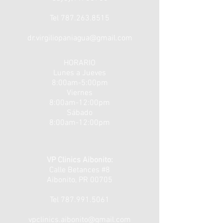
Tel
787.263.8515
dr.virgiliopaniagua@gmail.com
HORARIO
Lunes a
Jueves
8:00am-5:00pm
Viernes
8:00am-12:00pm
Sábado
8:00am-12:00pm
VP Clinics Aibonito:
Calle Betances #8
Aibonito, PR 00705
Tel
787.991.5061
vpclinics.aibonito@gmail.com