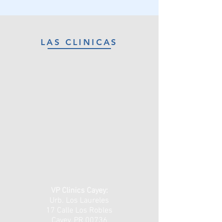
LAS CLINICAS
VP Clinics Cayey:
Urb. Los Laureles
17 Calle Los Robles
Cayey, PR 00736